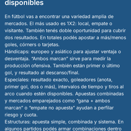
disponibles
En fútbol vas a encontrar una variedad amplia de
mercados. El más usado es 1X2: local, empate o
visitante. También tenés doble oportunidad para cubrir
dos resultados. En totales podés apostar a más/menos
goles, córners o tarjetas.
Hándicaps: europeo y asiático para ajustar ventaja o
desventaja. “Ambos marcan” sirve para medir la
producción ofensiva. También están primer o último
gol, y resultado al descanso/final.
Especiales: resultado exacto, goleadores (anota,
primer gol, dos o más), intervalos de tiempo y tiros al
arco cuando estén disponibles. Apuestas combinadas
y mercados emparejados como “gana + ambos
marcan” o “empate no apuesta” ayudan a perfilar
riesgo y cuota.
Estructuras: apuesta simple, combinada y sistema. En
algunos partidos podés armar combinaciones dentro