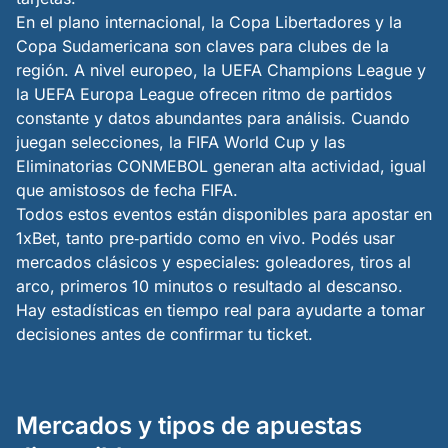
En el plano internacional, la Copa Libertadores y la
Copa Sudamericana son claves para clubes de la
región. A nivel europeo, la UEFA Champions League y
la UEFA Europa League ofrecen ritmo de partidos
constante y datos abundantes para análisis. Cuando
juegan selecciones, la FIFA World Cup y las
Eliminatorias CONMEBOL generan alta actividad, igual
que amistosos de fecha FIFA.
Todos estos eventos están disponibles para apostar en
1xBet, tanto pre‑partido como en vivo. Podés usar
mercados clásicos y especiales: goleadores, tiros al
arco, primeros 10 minutos o resultado al descanso.
Hay estadísticas en tiempo real para ayudarte a tomar
decisiones antes de confirmar tu ticket.
Mercados y tipos de apuestas