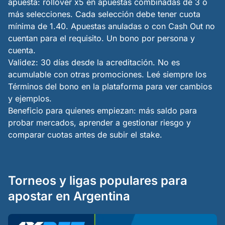
apuesta: rollover x5 en apuestas combinadas de 3 o
más selecciones. Cada selección debe tener cuota
mínima de 1.40. Apuestas anuladas o con Cash Out no
cuentan para el requisito. Un bono por persona y
cuenta.
Validez: 30 días desde la acreditación. No es
acumulable con otras promociones. Leé siempre los
Términos del bono en la plataforma para ver cambios
y ejemplos.
Beneficio para quienes empiezan: más saldo para
probar mercados, aprender a gestionar riesgo y
comparar cuotas antes de subir el stake.
Torneos y ligas populares para
apostar en Argentina