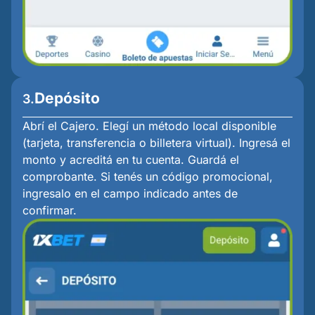
Depósito
3.
Abrí el Cajero. Elegí un método local disponible
(tarjeta, transferencia o billetera virtual). Ingresá el
monto y acreditá en tu cuenta. Guardá el
comprobante. Si tenés un código promocional,
ingresalo en el campo indicado antes de
confirmar.