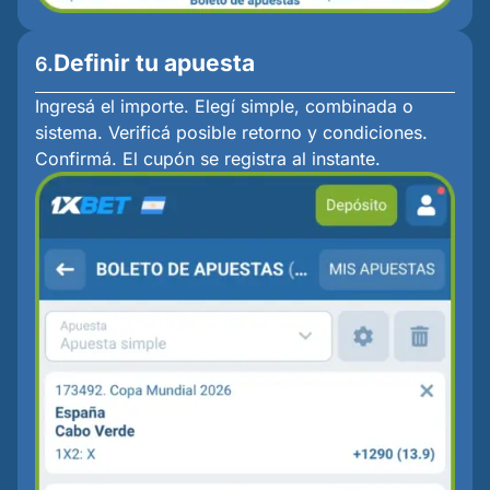
Definir tu apuesta
6.
Ingresá el importe. Elegí simple, combinada o
sistema. Verificá posible retorno y condiciones.
Confirmá. El cupón se registra al instante.