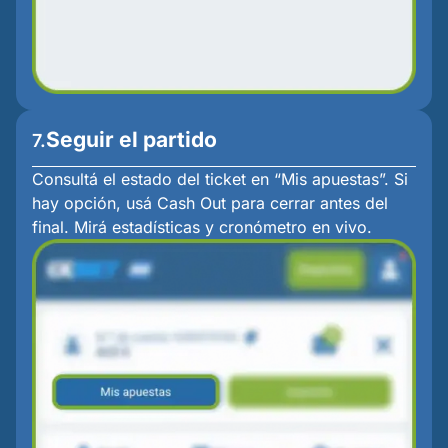
Seguir el partido
7.
Consultá el estado del ticket en “Mis apuestas”. Si
hay opción, usá Cash Out para cerrar antes del
final. Mirá estadísticas y cronómetro en vivo.