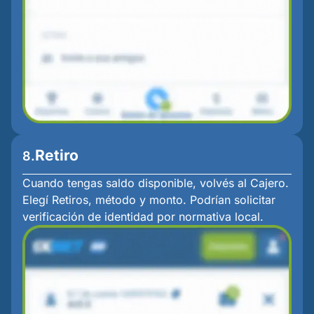
Retiro
8.
Cuando tengas saldo disponible, volvés al Cajero.
Elegí Retiros, método y monto. Podrían solicitar
verificación de identidad por normativa local.