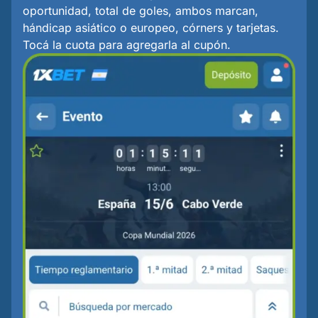
oportunidad, total de goles, ambos marcan,
hándicap asiático o europeo, córners y tarjetas.
Tocá la cuota para agregarla al cupón.