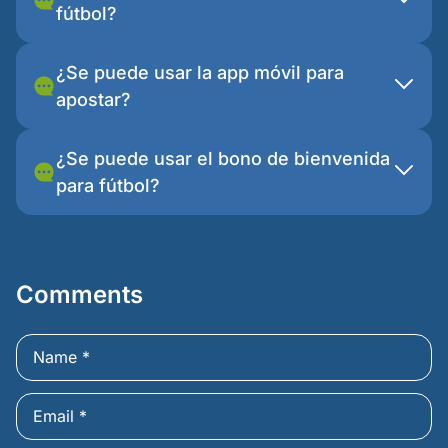
fútbol?
¿Se puede usar la app móvil para
apostar?
¿Se puede usar el bono de bienvenida
para fútbol?
Comments